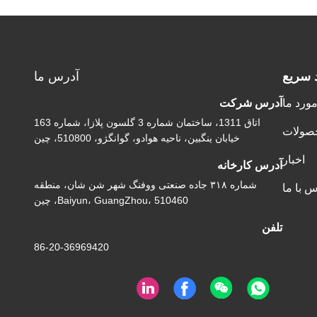
د سريع
آدرس ما
مورد ما
آدرس شرکت
اتاق 1311، ساختمان شماره 3 گلسون پلازا، شماره 163
صولات
خیابان ینگبین، ناحیه هوادو، گوانگژو، 510800، چین
اخبار
آدرس کارخانه
شماره ۳۱۸ جاده صنعتی ووفنگ شهر شن شان، منطقه
س با ما
Baiyun، GuangZhou، 510460، چین
تلفن
86-20-36969420