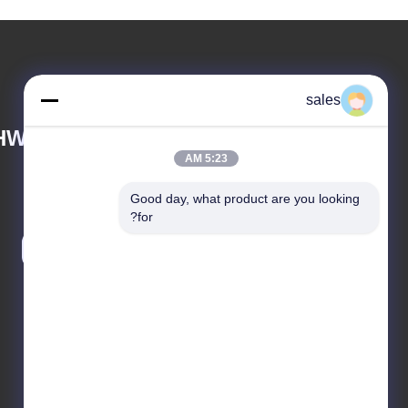
sales
HWAY MACHINERY
5:23 AM
Good day, what product are you looking 
for?
inquiry@tw-mac.com