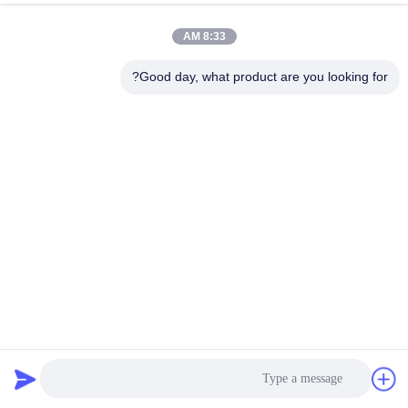
8:33 AM
Good day, what product are you looking for?
عرشه بارگیری جرثقیل با طراحی جمع و جور و حداکثر ظرفیت
بارگذاری 5 تن تضمین ایمنی مواد در سایت های ساختمانی چند
طبقه
عرشه بارگیری جرثقیل
2026-05-19
4 بازدیدها