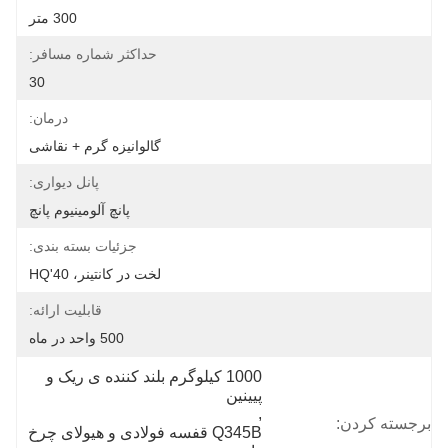
300 متر
حداکثر شماره مسافر:
30
درمان:
گالوانیزه گرم + نقاشی
پانل دیواری:
پانچ آلومینیوم پانچ
جزئیات بسته بندی:
لخت در کانتینر، 40'HQ
قابلیت ارائه:
500 واحد در ماه
1000 کیلوگرم بلند کننده ی ریک و 
پیینین
, 
برجسته کردن:
Q345B قفسه فولادی و هیولای چرخ 