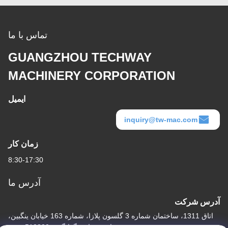
تماس با ما
GUANGZHOU TECHWAY
MACHINERY CORPORATION
ایمیل
inquiry@tw-mac.com
زمان کار
8:30-17:30
آدرس ما
آدرس شرکت
اتاق 1311، ساختمان شماره 3 گلسون پلازا، شماره 163 خیابان ینگبین،
ناحیه هوادو، گوانگژو، 510800، چین