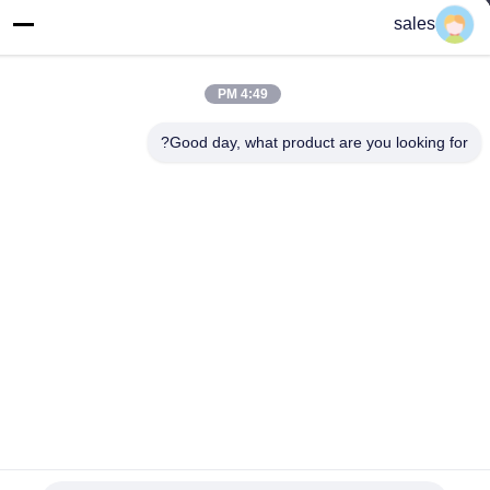
sales
آدرس کارخانه
شماره ۳۱۸ جاده صنعتی ووفنگ شهر شن شان، منطقه Baiyun،
GuangZhou، 510460، چین
4:49 PM
تلفن
Good day, what product are you looking for?
86-20-36969420
چین کیفیت خوب بلند کردن ساختمان تامین کننده. حق چاپ © -2026
GUANGZHOU TECHWAY MACHINERY CORPORATION تمام
حقوق محفوظ است
سیاست حفظ حریم خصوصی
|
نقشه سایت