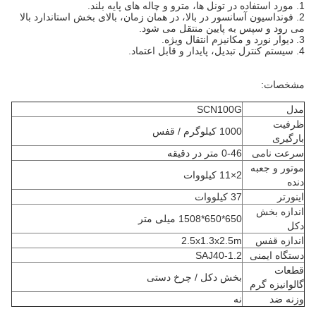
1. مورد استفاده در تونل ها، مترو و چاله های پایه بلند.
2. فونداسیون آسانسور در بالا، در همان زمان، بالای بخش استاندارد بالا
می رود و سپس به پایین منتقل می شود.
3. دیوار نورد و مکانیزم انتقال ویژه.
4. سیستم کنترل تبدیل، پایدار و قابل اعتماد.
مشخصات:
مدل
SCN100G
ظرفیت
1000 کیلوگرم / قفس
بارگیری
سرعت نامی
0-46 متر در دقیقه
موتور و جعبه
2×11 کیلووات
دنده
اینورتر
37 کیلووات
اندازه بخش
650*650*1508 میلی متر
دکل
اندازه قفس
2.5x1.3x2.5m
دستگاه ایمنی
SAJ40-1.2
قطعات
بخش دکل / چرخ دستی
گالوانیزه گرم
وزنه ضد
نه