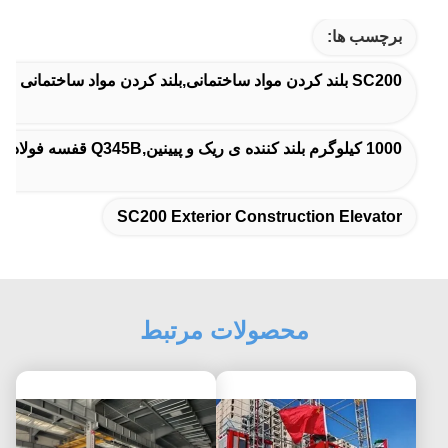
برچسب ها:
SC200 بلند کردن مواد ساختمانی,بلند کردن مواد ساختمانی با یک استیل,آسانسور ساختمانی خارجی SC200
1000 کیلوگرم بلند کننده ی ریک و پیینین,Q345B قفسه فولادی و هیولای چرخ دار,1000 کیلوگرم مواد بلند
SC200 Exterior Construction Elevator
محصولات مرتبط