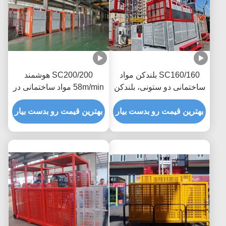
SC160/160 بلندکن مواد
SC200/200 هوشمند
ساختمانی دو ستونی، بلندکن
58m/min مواد ساختمانی در
مسافرتی 30
محل ساخت
بهترین قیمت رو بدست بیار
بهترین قیمت رو بدست بیار