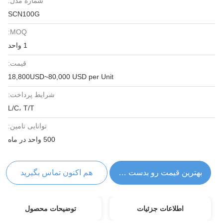
شماره مدل:
SCN100G
MOQ:
1 واحد
قیمت:
18,800USD~80,000 USD per Unit
شرایط پرداخت:
L/C، T/T
توانایی تامین:
500 واحد در ماه
بهترین قیمت رو بدست بیار
هم اکنون تماس بگیرید
اطلاعات جزئیات
توضیحات محصول