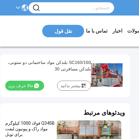
ولات
اخبار
تماس با ما
نقل قول
SC160/160 بلندکن مواد ساختمانی دو ستونی،
بلندکن مسافرتی 30
بیشتر بدانید
حالا حرف بزن
ویدئوهای مرتبط
Q345B فولاد 1000 کیلوگرم
مواد راک و پیونیون لیفت
برای تونل