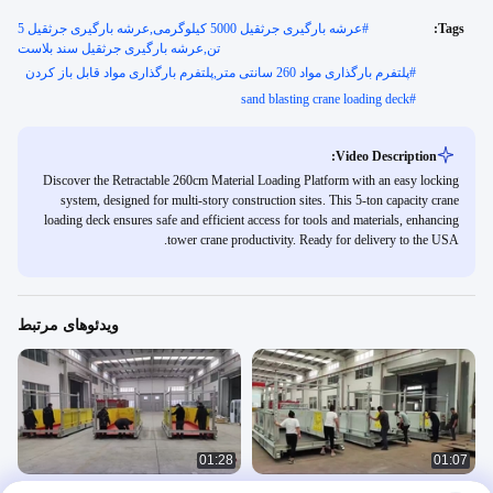
Tags:
#
عرشه بارگیری جرثقیل 5000 کیلوگرمی,عرشه بارگیری جرثقیل 5
تن,عرشه بارگیری جرثقیل سند بلاست
#
پلتفرم بارگذاری مواد 260 سانتی متر,پلتفرم بارگذاری مواد قابل باز کردن
sand blasting crane loading deck
#
Video Description:
Discover the Retractable 260cm Material Loading Platform with an easy locking
system, designed for multi-story construction sites. This 5-ton capacity crane
loading deck ensures safe and efficient access for tools and materials, enhancing
tower crane productivity. Ready for delivery to the USA.
ویدئوهای مرتبط
01:28
01:07
MLP2600 عرشه بارگذاری جرثقیل
محوطه های بارگیری جرثقیل با استاندارد