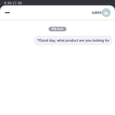
8:30-17:30
sales
آدرس ما
آدرس شرکت
8:01 PM
اتاق 1311، ساختمان شماره 3 گلسون پلازا، شماره 163 خیابان ینگبین،
ناحیه هوادو، گوانگژو، 510800، چین
Good day, what product are you looking for?
آدرس کارخانه
شماره ۳۱۸ جاده صنعتی ووفنگ شهر شن شان، منطقه Baiyun،
GuangZhou، 510460، چین
تلفن
86-20-36969420
چین کیفیت خوب بلند کردن ساختمان تامین کننده. حق چاپ © -2026
GUANGZHOU TECHWAY MACHINERY CORPORATION تمام