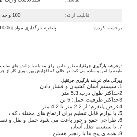
قابلیت ارائه:
100 واحد در ماه
برجسته کردن:
پلتفرم بارگذاری مواد 5000kg
در
عرشه بارگیری جرثقیل
به طور خاص برای مقابله با چالش های سایت
طبقه را امن و ساده می کند، در حالی که افزایش بهره وری کار از جرث
ویژگی های عرشه بارگیری جرثقیل
1. سيستم آسان کشيدن و فشار دادن
2حداکثر طول درب:5.3 متر
3حداکثر ظرفیت حمل: 5 تن
4عرض پلتفرم: از 2.2 متر تا 4.2 متر
5. با لوازم قابل تنظیم برای ارتفاع های مختلف کف
6. طراحی جمع و جور باعث می شود حمل و نقل و نصب بسیار آسان تر
7. با سیستم قفل آسان
8. همه ی پیچ ها با زنجیر هستن