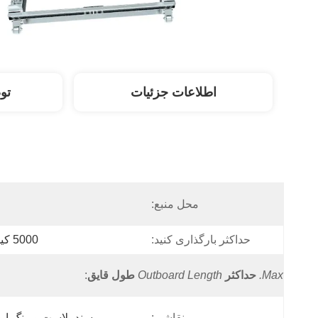
اطلاعات جزئیات
تو
محل منبع:
حداکثر بارگذاری کنید:
5000 کیلوگرم
Max.
حداکثر
Outboard Length
طول قایق
:
نقاشی:
سند بلاست و رنگ ا