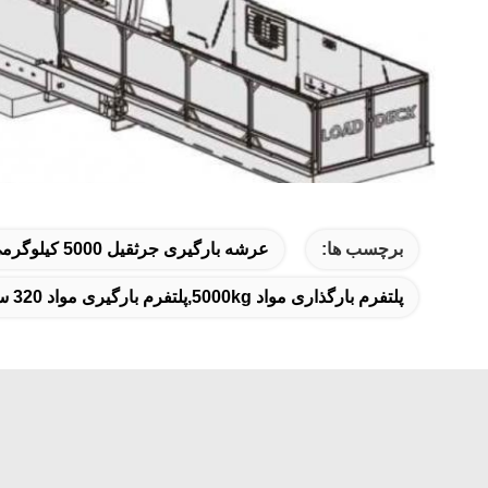
برچسب ها:
عرشه بارگیری جرثقیل 5000 کیلوگرمی,عرشه بارگیری جرثقیل 5 تن,عرشه بارگیری جرثقیل سند بلاست
پلتفرم بارگذاری مواد 5000kg,پلتفرم بارگیری مواد 320 سانتی متر