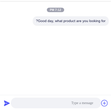
7:12 PM
Good day, what product are you looking for?
رنگ اپوکسی 5000 کیلوگرم مواد پلت فرم بارگیری کششی فولاد
Q355B
پلتفرم بارگیری قابل باز کردن
2025-05-19
206 بازدیدها