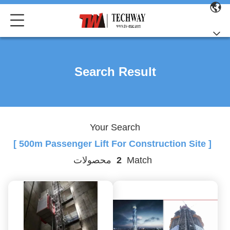
Search Result
Your Search
[ 500m Passenger Lift For Construction Site ]
Match
2
محصولات