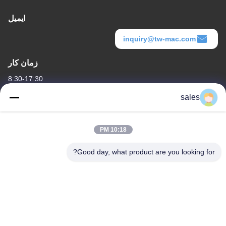
ایمیل
inquiry@tw-mac.com
زمان کار
8:30-17:30
sales
آدرس ما
آدرس شرکت
10:18 PM
اتاق 1311، ساختمان شماره 3 گلسون پلازا، شماره 163 خیابان ینگبین،
ناحیه هوادو، گوانگژو، 510800، چین
Good day, what product are you looking for?
آدرس کارخانه
شماره ۳۱۸ جاده صنعتی ووفنگ شهر شن شان، منطقه Baiyun،
GuangZhou، 510460، چین
تلفن
86-20-36969420