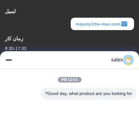
ایمیل
inquiry@tw-mac.com
زمان کار
8:30-17:30
sales
آدرس ما
آدرس شرکت
12:51 PM
اتاق 1311، ساختمان شماره 3 گلسون پلازا، شماره 163 خیابان ینگبین،
ناحیه هوادو، گوانگژو، 510800، چین
Good day, what product are you looking for?
آدرس کارخانه
شماره ۳۱۸ جاده صنعتی ووفنگ شهر شن شان، منطقه Baiyun،
GuangZhou، 510460، چین
تلفن
86-20-36969420