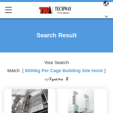
Search Result
Your Search
Match
[ 8000kg Per Cage Building Site Hoist ]
2
محصولات