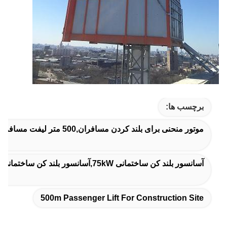
برچسب ها:
موتور منحنی برای بلند کردن مسافران,500 متر لیفت مسافرتی,آسانسور مسافربری 500 متری برای محل ساخت
آسانسور بلند کن ساختمانی 75kW,آسانسور بلند کن ساختمانی کاملا اتوماتیک,75kW بلند کردن ساختمان
500m Passenger Lift For Construction Site