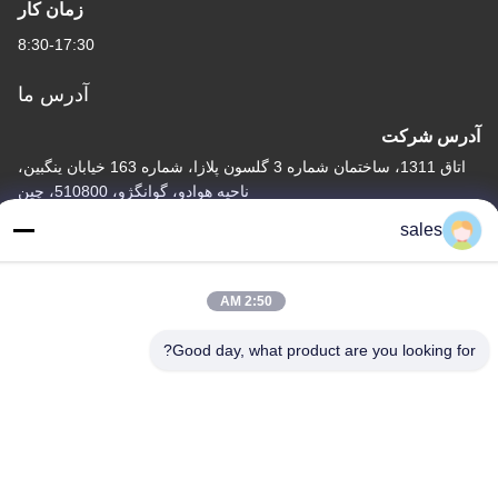
زمان کار
8:30-17:30
آدرس ما
آدرس شرکت
اتاق 1311، ساختمان شماره 3 گلسون پلازا، شماره 163 خیابان ینگبین،
ناحیه هوادو، گوانگژو، 510800، چین
sales
آدرس کارخانه
شماره ۳۱۸ جاده صنعتی ووفنگ شهر شن شان، منطقه Baiyun،
GuangZhou، 510460، چین
2:50 AM
تلفن
Good day, what product are you looking for?
86-20-36969420
چین کیفیت خوب بلند کردن ساختمان تامین کننده. حق چاپ © -2026