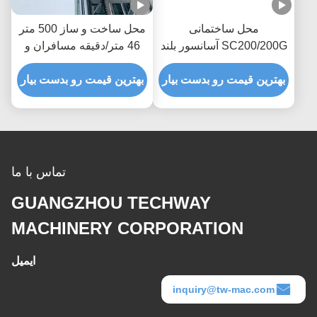
محل ساختمانی
محل ساخت و ساز 500 متر
SC200/200G آسانسور بلند
46 متر/دقيقه مسافران و
ساختمانی با اینورتر فرکانس
مواد بلند با تهویه مطبوع
بهترین قیمت رو بدست بیار
بهترین قیمت رو بدست بیار
تماس با ما
GUANGZHOU TECHWAY
MACHINERY CORPORATION
ایمیل
inquiry@tw-mac.com