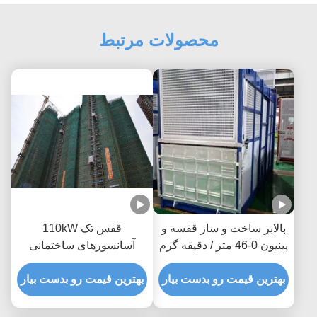
محصولات مرتبط
بالابر ساخت و ساز قفسه و
قفس تک 110kW
پینیون 0-46 متر / دقیقه گرم
آسانسورهای ساختمانی
برای رنگ مسافری
موقت 96m/min
سفارشی
بهترین قیمت رو بدست بیار
آسانسورهای ساختمانی
بهترین قیمت رو بدست بیار