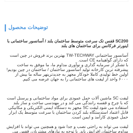
توضیحات محصول
SC200 قفس تک سرعت متوسط ساختمان بلند / آسانسور ساختمانی با
اینورتر فرکانس برای ساختمان های بلند
آسانسور ساختمانی TW-TECHWAY بهترین برند فروش در چین است
که دارای گواهینامه CE است.
با تشکر از سرمایه گذاری و نوآوری مداوم ما، ما موفق به ساخت
پیشرفته ترین کارخانه تولید آسانسور ساختمان / ساختمان در چین بودیم!
اولین خط تولیدی کاملا خودکار مجهز به جدیدترینهر ساله ما بیش از
۶۰۰۰ واحد از لیفت های ساختمانی را به جهان عرضه می کنیم.
لیفت SC ماشین آلات حمل عمودی برای مواد ساختمانی و پرسنل است
که با چرخ و قفسه رانندگی می کند و در مهندسی ساخت و ساز بلند
استفاده می شود.لیفت SC مجهز به دستگاه ایمنی الکتریکی و مکانیکی
قابل اعتماد استدستگاه بلند کردن ساختمان با سرعت متوسط یک ابزار
حمل عمودی کارآمد و ایمن است.
لیفت می تواند به راحتی نصب و جدا شود و همچنین می تواند با افزایش
مداوم ساختمان افزایش یابد. با توجه به نیازهای مشتریان، قفس می