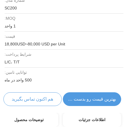
شماره مدل:
SC200
MOQ:
1 واحد
قیمت:
18,800USD~80,000 USD per Unit
شرایط پرداخت:
L/C، T/T
توانایی تامین:
500 واحد در ماه
بهترین قیمت رو بدست بیار
هم اکنون تماس بگیرید
اطلاعات جزئیات
توضیحات محصول