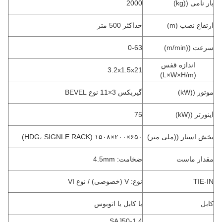
بار نامی ((kg)
2000
ارتفاع نصب (m)
حداکثر 500 متر
سرعت ((m/min)
0-63
اندازه قفس
3.2x1.5x21
(L×W×H/m)
موتور ((kW)
گیربکس 3×11 نوع BEVEL
اینورتر ((kW)
75
بخش استار ((ملی متر)
۶۵۰×۲۰۰×۱۵۰۸ (HDG، SIGNLE RACK)
مقدار ماست
ضخامت: 4.5mm
TIE-IN
نوع: V (خصوصی) / نوع VI
کابل
با کابل یا اتوبوس
SAJ50-1.4