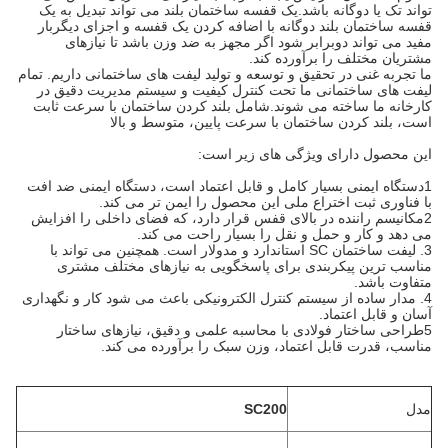
تواند تک یا دوگانه باشد.یک قفسه ساختمان بلند می تواند تبدیل به یک
قفسه ساختمان بلند دوگانه با اضافه کردن یک قفسه و اجزای دیگربار
مفید می تواند دوبرابر شود اگر مجهز به ضد وزن باشد تا نیازهای
مشتریان مختلف را برآورده کند.
ما تجربه غنی در تحقیق و توسعه و تولید لیفت های ساختمانی داریم. تمام
لیفت های ساختمانی ما تحت کنترل کیفیت و سیستم مدیریت دقیق در
کارخانه ما ساخته می شوند.شامل بلند کردن ساختمان با سرعت ثابت
است، بلند کردن ساختمان با سرعت پایین، متوسط و بالا
این محصول دارای ویژگی های زیر است:
1دستگاه ایمنی بسیار کامل و قابل اعتماد است، دستگاه ایمنی ضد افت
با فناوری ثبت اختراع ملی این محصول را ایمن تر می کند.
2مکانیسم راننده در بالای قفس قرار دارد، که فضای داخلی را افزایش
می دهد و کار و حمل و نقل را بسیار راحت می کند.
3. لیفت ساختمان SC استاندارد و مدولار است. همچنین می تواند با
مناسب ترین پیکربندی برای پاسخگویی به نیازهای مختلف مشتری
متفاوت باشد.
4. مدار ساده از سیستم کنترل الکترونیکی باعث می شود کار و نگهداری
آسان و قابل اعتماد.
5طراحی ساختار فولادی با محاسبه علمی و دقیق، نیازهای ساختار
مناسب، قدرت قابل اعتماد، وزن سبک را برآورده می کند.
مدل
SC200