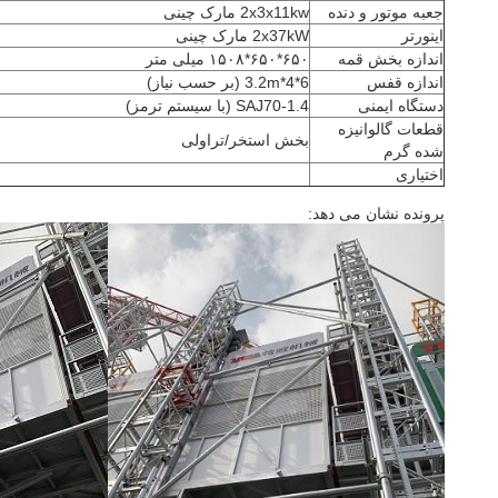
جعبه موتور و دنده
2x3x11kw مارک چینی
اینورتر
2x37kW مارک چینی
اندازه بخش قمه
۶۵۰*۶۵۰*۱۵۰۸ میلی متر
اندازه قفس
6*4*3.2m (بر حسب نیاز)
دستگاه ایمنی
SAJ70-1.4 (با سیستم ترمز)
قطعات گالوانیزه
بخش استخر/تراولی
شده گرم
اختیاری
پرونده نشان می دهد: