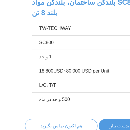
دو استخر SC800 بلندکن ساختمان، بلندکن مواد
بلند 8 تن
TW-TECHWAY
SC800
1 واحد
18,800USD~80,000 USD per Unit
L/C، T/T
500 واحد در ماه
بدست بیار
هم اکنون تماس بگیرید