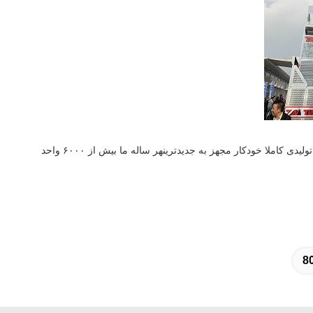
با تشکر از سرمایه گذاری و نوآوری مداوم ما، ما موفق به ساخت پیشرفته ترین کارخانه تولید آسانسور ساختمان / ساختمان در چین بودیم!اولین خط تولیدی کاملا خودکار مجهز به جدیدترینهر ساله ما بیش از ۶۰۰۰ واحد
8