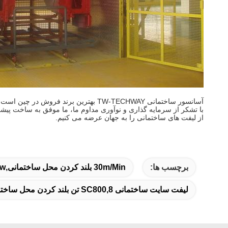
آسانسور ساختمانی TW-TECHWAY بهترین برند فروش در چین است که دارای گواهینامه CE است.
از لیفت های ساختمانی را به جهان عرضه می کنیم.
برچسب ها:
30m/min بلند کردن محل ساختمانی,2x37kw بلندکن محل ساختمانی,۸۰۰۰ کیلوگرم در هر قفس
لیفت سایت ساختمانی SC800,8 تن بلند کردن محل ساختمانی,8 تن از مواد بلند