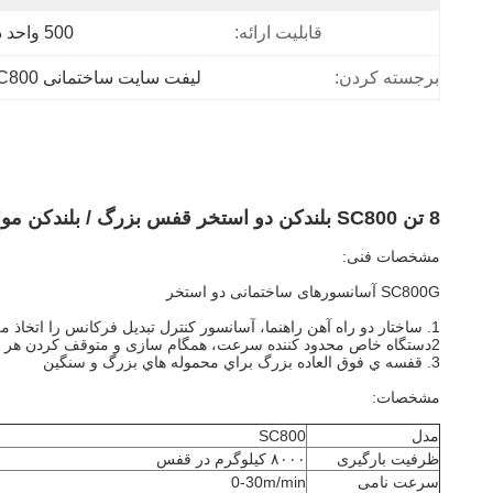
قابلیت ارائه:
500 واحد در ماه
برجسته کردن:
لیفت سایت ساختمانی SC800
8 تن SC800 بلندکن دو استخر قفس بزرگ / بلندکن مواد با اینورتر فرکانس برای ساختمان های بلند
مشخصات فنی:
SC800G آسانسورهای ساختمانی دو استخر
1. ساختار دو راه آهن راهنما، آسانسور کنترل تبدیل فرکانس را اتخاذ می کند و به آرامی کار می کند.
2دستگاه خاص محدود کننده سرعت، همگام سازی و متوقف کردن هر دو طرف یک محدود کننده سرعت.
3. قفسه ي فوق العاده بزرگ براي محموله هاي بزرگ و سنگين
مشخصات:
مدل
SC800
ظرفیت بارگیری
۸۰۰۰ کیلوگرم در قفس
سرعت نامی
0-30m/min