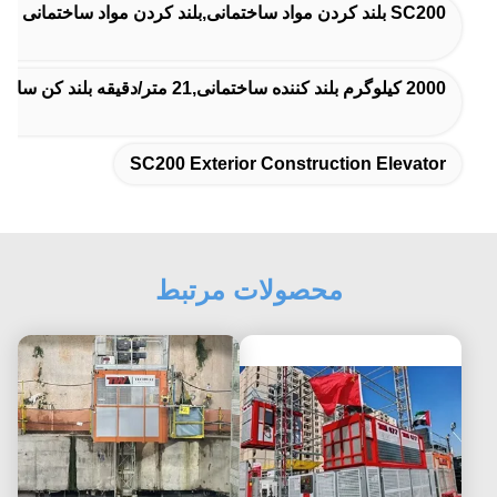
SC200 بلند کردن مواد ساختمانی,بلند کردن مواد ساختمانی با یک استیل,آسانسور ساختمانی خارجی SC200
2000 کیلوگرم بلند کننده ساختمانی,21 متر/دقیقه بلند کن ساختمانی,2000 کیلوگرم مواد بلند
SC200 Exterior Construction Elevator
محصولات مرتبط