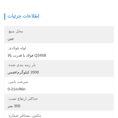
اطلاعات جزئیات
محل منبع:
چین
لوله فولادی:
Q345B فولاد با قدرت بالا
بار رتبه بندی شده:
2000 کیلوگرم/قفس
سرعت نامی:
0-21m/min
حداکثر ارتفاع نصب:
300 متر
مکس، مسافر شماره: