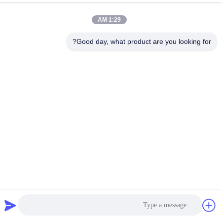
GuangZhou، 510460، چین
1:29 AM
تلفن
86-20-36969420
Good day, what product are you looking for?
چین کیفیت خوب بلند کردن ساختمان تامین کننده. حق چاپ © -2026
GUANGZHOU TECHWAY MACHINERY CORPORATION تمام
حقوق محفوظ است
سیاست حفظ حریم خصوصی
|
نقشه سایت