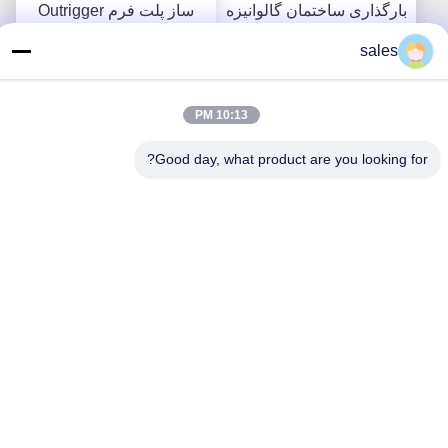
بارگذاری ساختمان گالوانیزه
ساز پلت فرم Outrigger
گرم MLP4200
طراحی فشرده
sales
بهترین قیمت رو بدست بیار
بهترین قیمت رو بدست بیار
10:13 PM
Good day, what product are you looking for?
تماس با ما
GUANGZHOU TECHWAY
MACHINERY CORPORATION
ایمیل
inquiry@tw-mac.com
زمان کار
8:30-17:30