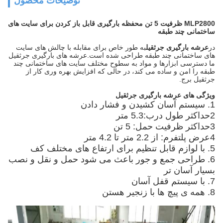
توضیحات محصول
MLP2800 ظرفیت 5 تن محفظه بارگیری قابل باز کردن برای سایت های
ساختمانی چند طبقه
در
عرشه بارگیری جرثقیل
به طور خاص برای مقابله با چالش های سایت
های ساختمانی چند طبقه طراحی شده است.عرشه های بارگیری جرثقیل
ما دسترسی ابزارها و مواد به سطوح مختلف سایت های ساختمانی چند
طبقه را امن و ساده می کند، در حالی که افزایش بهره وری کار از
جرثقیل برج.
ویژگی های عرشه بارگیری جرثقیل
1. سيستم آسان کشيدن و فشار دادن
2حداکثر طول درب:5.3 متر
3حداکثر ظرفیت حمل: 5 تن
4عرض پلتفرم: از 2.2 متر تا 4.2 متر
5. با لوازم قابل تنظیم برای ارتفاع های مختلف کف
6. طراحی جمع و جور باعث می شود حمل و نقل و نصب
بسیار آسان تر
7. با سیستم قفل آسان
8. همه ی پیچ ها با زنجیر هستن