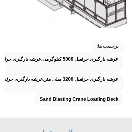
برچسب ها:
عرشه بارگیری جرثقیل 5000 کیلوگرمی,عرشه بارگیری جرثقیل 5 تن,عرشه بارگیری جرثقیل سند بلاست
عرشه بارگیری جرثقیل 3200 میلی متر,عرشه بارگیری جرثقیل مقاوم به زنگ,پلتفرم بلند کننده مواد 3200mm
Sand Blasting Crane Loading Deck