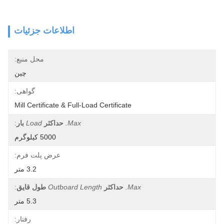
اطلاعات جزئیات
محل منبع:
چین
گواهی:
Mill Certificate & Full-Load Certificate
Max.
حداکثر
Load
بار
:
5000 کیلوگرم
عرض پلت فرم:
3.2 متر
Max.
حداکثر
Outboard Length
طول قایق
:
5.3 متر
رفتار: