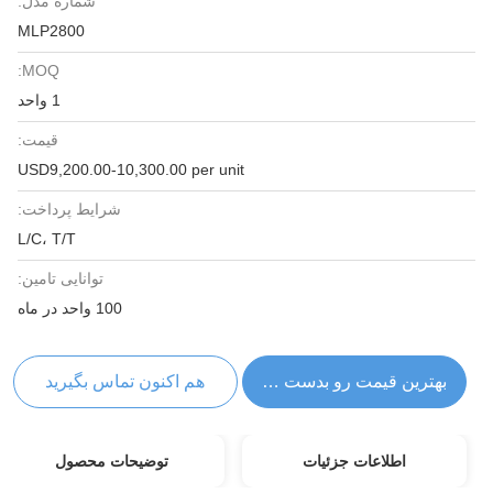
شماره مدل:
MLP2800
MOQ:
1 واحد
قیمت:
USD9,200.00-10,300.00 per unit
شرایط پرداخت:
L/C، T/T
توانایی تامین:
100 واحد در ماه
بهترین قیمت رو بدست بیار
هم اکنون تماس بگیرید
اطلاعات جزئیات
توضیحات محصول