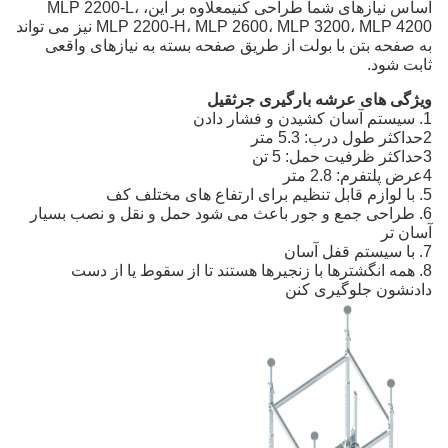
اساس نیازهای شما طراحی کنیمعلاوه بر این، MLP 2200-L،
MLP 2200-H، MLP 2600، MLP 3200، MLP 4200 نیز می تواند
به صفحه بتن با بولت از طریق صفحه بسته به نیازهای واقعی
ثابت شود.
ویژگی های عرشه بارگیری جرثقیل
1. سيستم آسان کشيدن و فشار دادن
2حداکثر طول درب: 5.3 متر
3حداکثر ظرفیت حمل: 5 تن
4عرض پلتفرم: 2.8 متر
5. با لوازم قابل تنظیم برای ارتفاع های مختلف کف
6. طراحی جمع و جور باعث می شود حمل و نقل و نصب بسیار
آسان تر
7. با سیستم قفل آسان
8. همه انگشترها با زنجيرها هستند تا از سقوط يا از دست
دادنشون جلوگیری کنن