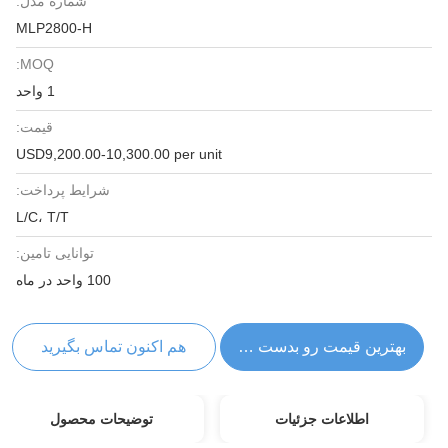
شماره مدل:
MLP2800-H
MOQ:
1 واحد
قیمت:
USD9,200.00-10,300.00 per unit
شرایط پرداخت:
L/C، T/T
توانایی تامین:
100 واحد در ماه
بهترین قیمت رو بدست بیار
هم اکنون تماس بگیرید
اطلاعات جزئیات
توضیحات محصول