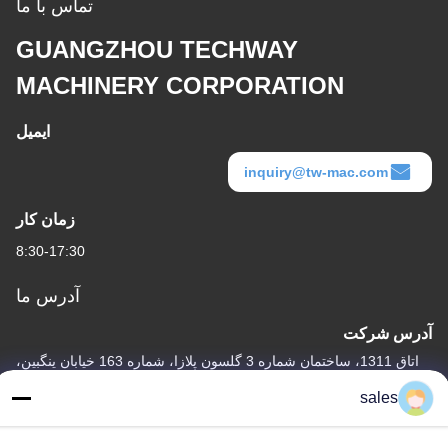
تماس با ما
GUANGZHOU TECHWAY
MACHINERY CORPORATION
ایمیل
inquiry@tw-mac.com
زمان کار
8:30-17:30
آدرس ما
آدرس شرکت
اتاق 1311، ساختمان شماره 3 گلسون پلازا، شماره 163 خیابان ینگبین،
ناحیه هوادو، گوانگژو، 510800، چین
sales
آدرس کارخانه