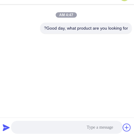
آدرس کارخانه
شماره ۳۱۸ جاده صنعتی ووفنگ شهر شن شان، منطقه Baiyun،
4:47 AM
GuangZhou، 510460، چین
Good day, what product are you looking for?
تلفن
86-20-36969420
چین کیفیت خوب بلند کردن ساختمان تامین کننده. حق چاپ © -2026
GUANGZHOU TECHWAY MACHINERY CORPORATION تمام
حقوق محفوظ است
سیاست حفظ حریم خصوصی
|
نقشه سایت