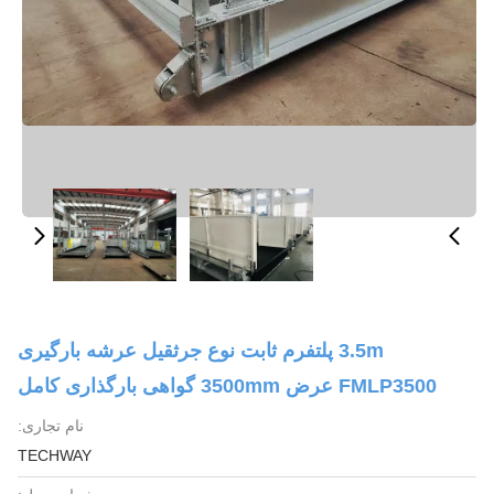
3.5m پلتفرم ثابت نوع جرثقیل عرشه بارگیری
FMLP3500 عرض 3500mm گواهی بارگذاری کامل
نام تجاری:
TECHWAY