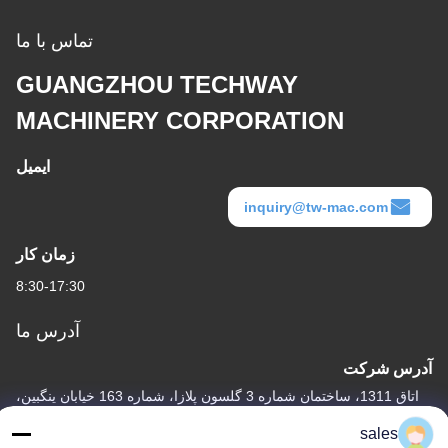
تماس با ما
GUANGZHOU TECHWAY
MACHINERY CORPORATION
ایمیل
inquiry@tw-mac.com
زمان کار
8:30-17:30
آدرس ما
آدرس شرکت
اتاق 1311، ساختمان شماره 3 گلسون پلازا، شماره 163 خیابان ینگبین،
ناحیه هوادو، گوانگژو، 510800، چین
sales