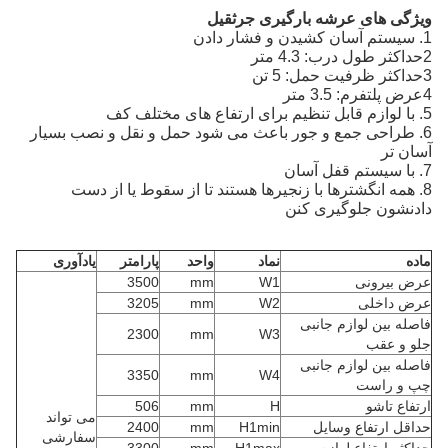
ویژگی های عرشه بارگیری جرثقیل
1. سيستم آسان کشيدن و فشار دادن
2حداکثر طول درب: 4.3 متر
3حداکثر ظرفیت حمل: 5 تن
4عرض پلتفرم: 3.5 متر
5. با لوازم قابل تنظیم برای ارتفاع های مختلف کف
6. طراحی جمع و جور باعث می شود حمل و نقل و نصب بسیار
آسان تر
7. با سیستم قفل آسان
8. همه انگشترها با زنجيرها هستند تا از سقوط يا از دست
دادنشون جلوگیری کنن
ماده
نماد
واحد
پارامتر
یادآوری
عرض بیرونی
W1
mm
3500
عرض داخلی
W2
mm
3205
فاصله بین لوازم جانبی
2300
mm
W3
جلو و عقب
فاصله بین لوازم جانبی
3350
mm
W4
چپ و راست
ارتفاع تاشو
H
mm
506
می تواند
حداقل ارتفاع وسایل
H1min
mm
2400
سفارشی