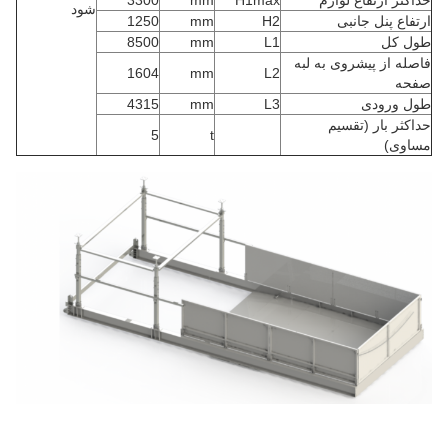
حداکثر ارتفاع لوازم
H1max
mm
3300
شود
ارتفاع پنل جانبی
H2
mm
1250
طول کل
L1
mm
8500
فاصله از پیشروی به لبه
1604
mm
L2
صفحه
طول ورودی
L3
mm
4315
حداکثر بار (تقسیم
5
t
مساوی)