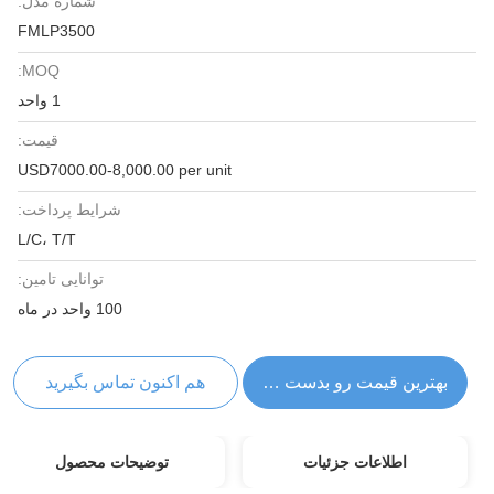
شماره مدل:
FMLP3500
MOQ:
1 واحد
قیمت:
USD7000.00-8,000.00 per unit
شرایط پرداخت:
L/C، T/T
توانایی تامین:
100 واحد در ماه
بهترین قیمت رو بدست بیار
هم اکنون تماس بگیرید
اطلاعات جزئیات
توضیحات محصول